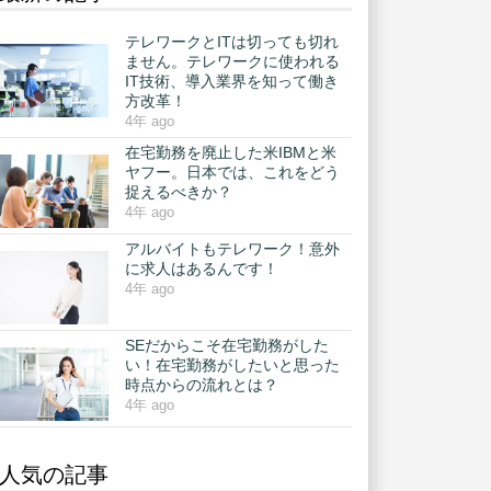
テレワークとITは切っても切れ
ません。テレワークに使われる
IT技術、導入業界を知って働き
方改革！
4年 ago
在宅勤務を廃止した米IBMと米
ヤフー。日本では、これをどう
捉えるべきか？
4年 ago
アルバイトもテレワーク！意外
に求人はあるんです！
4年 ago
SEだからこそ在宅勤務がした
い！在宅勤務がしたいと思った
時点からの流れとは？
4年 ago
人気の記事