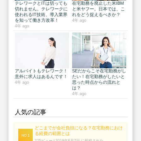
テレワークとITは切っても
在宅勤務を廃止した米IBM
切れません。テレワークに
と米ヤフー。日本では、こ
使われるIT技術、導入業界
れをどう捉えるべきか？
を知って働き方改革！
4年 ago
4年 ago
アルバイトもテレワーク！
SEだからこそ在宅勤務がし
意外に求人はあるんです！
たい！在宅勤務がしたいと
思った時点からの流れと
4年 ago
は？
4年 ago
人気の記事
どこまでが会社負担になる？在宅勤務におけ
る経費の範囲とは
225ビュー
2019年6月7日 に投稿された
|