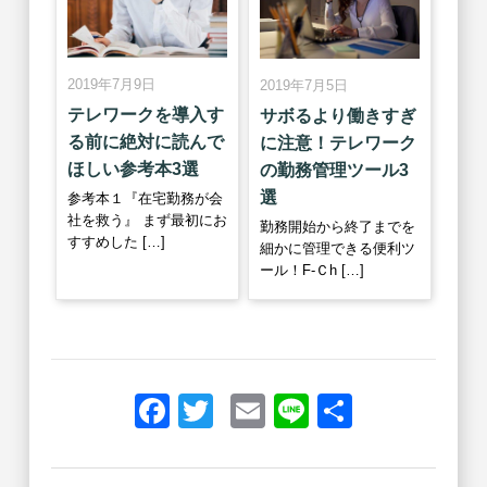
2019年7月9日
2019年7月5日
テレワークを導入す
サボるより働きすぎ
る前に絶対に読んで
に注意！テレワーク
ほしい参考本3選
の勤務管理ツール3
選
参考本１『在宅勤務が会
社を救う』 まず最初にお
勤務開始から終了までを
すすめした […]
細かに管理できる便利ツ
ール！F-Ｃh […]
Facebook
Twitter
Email
Line
共
有