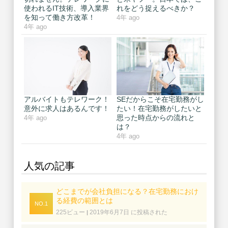
使われるIT技術、導入業界
れをどう捉えるべきか？
を知って働き方改革！
4年 ago
4年 ago
アルバイトもテレワーク！
SEだからこそ在宅勤務がし
意外に求人はあるんです！
たい！在宅勤務がしたいと
思った時点からの流れと
4年 ago
は？
4年 ago
人気の記事
どこまでが会社負担になる？在宅勤務におけ
る経費の範囲とは
225ビュー
2019年6月7日 に投稿された
|