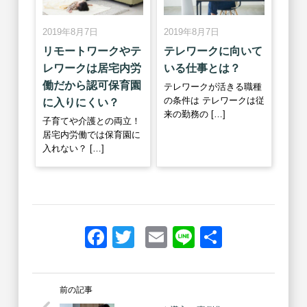
2019年8月7日
2019年8月7日
リモートワークやテ
テレワークに向いて
レワークは居宅内労
いる仕事とは？
働だから認可保育園
テレワークが活きる職種
の条件は テレワークは従
に入りにくい？
来の勤務の […]
子育てや介護との両立！
居宅内労働では保育園に
入れない？ […]
Facebook
Twitter
Email
Line
共
有
前の記事