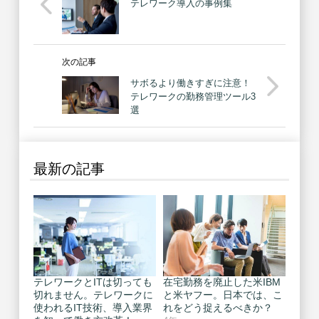
テレワーク導入の事例集
次の記事
サボるより働きすぎに注意！
テレワークの勤務管理ツール3
選
最新の記事
テレワークとITは切っても
在宅勤務を廃止した米IBM
切れません。テレワークに
と米ヤフー。日本では、こ
使われるIT技術、導入業界
れをどう捉えるべきか？