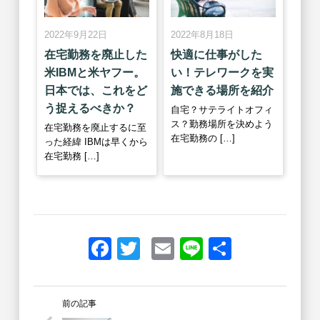
2022年9月22日
2022年8月18日
在宅勤務を廃止した
快適に仕事がした
米IBMと米ヤフー。
い！テレワークを実
日本では、これをど
施できる場所を紹介
う捉えるべきか？
自宅？サテライトオフィ
ス？勤務場所を決めよう
在宅勤務を廃止するに至
在宅勤務の […]
った経緯 IBMは早くから
在宅勤務 […]
Facebook
Twitter
Email
Line
共
有
前の記事